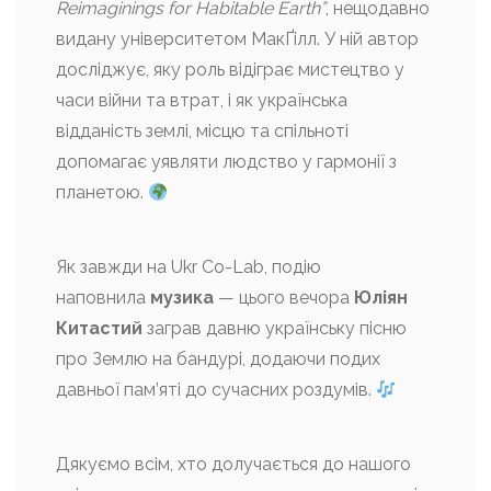
Reimaginings for Habitable Earth”
, нещодавно
видану університетом МакҐілл. У ній автор
досліджує, яку роль відіграє мистецтво у
часи війни та втрат, і як українська
відданість землі, місцю та спільноті
допомагає уявляти людство у гармонії з
планетою.
Як завжди на Ukr Co-Lab, подію
наповнила
музика
— цього вечора
Юліян
Китастий
заграв давню українську пісню
про Землю на бандурі, додаючи подих
давньої пам’яті до сучасних роздумів.
Дякуємо всім, хто долучається до нашого