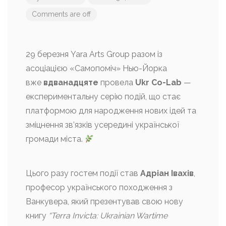
Comments are off
29 березня Yara Arts Group разом із
асоціацією «Самопоміч» Нью-Йорка
вже
вдванадцяте
провела
Ukr Co-Lab
—
експериментальну серію подій, що стає
платформою для народження нових ідей та
зміцнення зв’язків усередині української
громади міста.
Цього разу гостем події став
Адріан Івахів
,
професор українського походження з
Ванкувера, який презентував свою нову
книгу
“Terra Invicta: Ukrainian Wartime