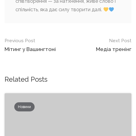
співтворення — за натхнення, живе слово і
спільність, яка дає силу творити далі.
Post
Previous Post
Next Post
navigation
Мітинг у Вашингтоні
Медіа тренінг
Related Posts
Новини