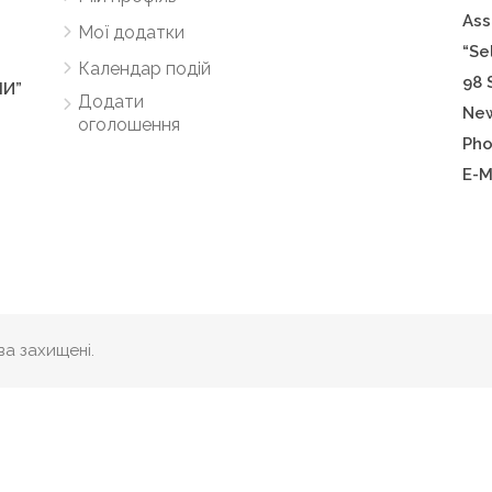
A
ss
Мої додатки
“Se
Календар подій
98 
НИ”
Додати
New
оголошення
Pho
E-M
а захищені.