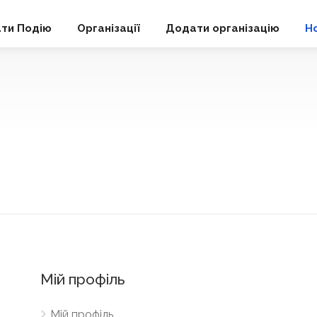
ти Подію
Організації
Додати організацію
Н
Мій профіль
Мій профіль