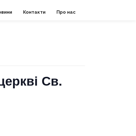
овини
Контакти
Про нас
церкві Св.