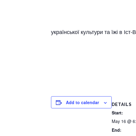
української культури та їжі в Іст-
Add to calendar
DETAILS
Start:
May 16 @ 6
End: