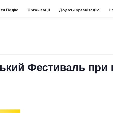
ти Подію
Організації
Додати організацію
Н
ський Фестиваль при 