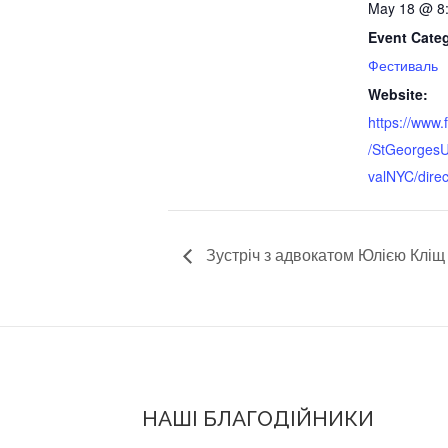
May 18 @ 8
Event Cate
Фестиваль
Website:
https://www
/StGeorgesU
valNYC/direc
Зустріч з адвокатом Юлією Кліщ
НАШІ БЛАГОДІЙНИКИ