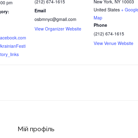
(212) 674-1615
New York
,
NY
10003
:00 pm
United States
+ Googl
Email
gory:
Map
osbmnyc@gmail.com
Phone
View Organizer Website
(212) 674-1615
.facebook.com
View Venue Website
krainianFesti
tory_links
Мій профіль