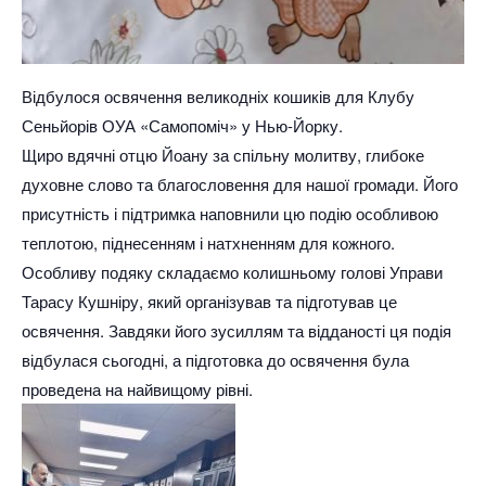
Відбулося освячення великодніх кошиків для Клубу
Сеньйорів ОУА «Самопоміч» у Нью-Йорку.
Щиро вдячні отцю Йоану за спільну молитву, глибоке
духовне слово та благословення для нашої громади. Його
присутність і підтримка наповнили цю подію особливою
теплотою, піднесенням і натхненням для кожного.
Особливу подяку складаємо колишньому голові Управи
Тарасу Кушніру, який організував та підготував це
освячення. Завдяки його зусиллям та відданості ця подія
відбулася сьогодні, а підготовка до освячення була
проведена на найвищому рівні.