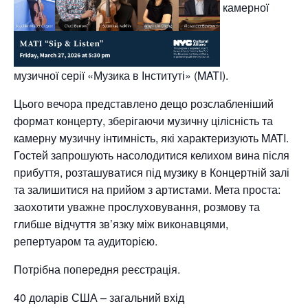
камерної
музичної серії «Музика в Інституті» (MATI).
Цього вечора представлено дещо розслабленіший
формат концерту, зберігаючи музичну цілісність та
камерну музичну інтимність, які характеризують MATI.
Гостей запрошують насолодитися келихом вина після
прибуття, розташуватися під музику в Концертній залі
та залишитися на прийом з артистами. Мета проста:
заохотити уважне прослуховування, розмову та
глибше відчуття зв’язку між виконавцями,
репертуаром та аудиторією.
Потрібна попередня реєстрація.
40 доларів США – загальний вхід