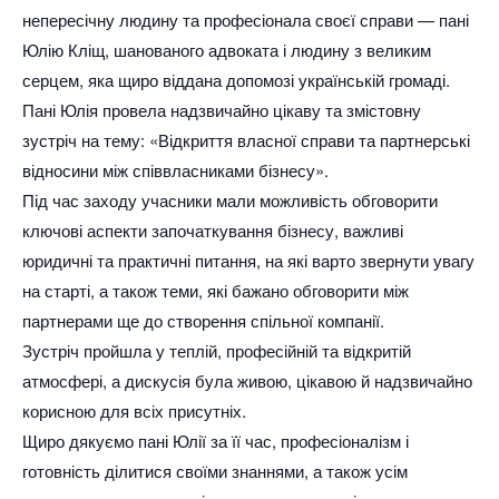
непересічну людину та професіонала своєї справи — пані
Юлію Кліщ, шанованого адвоката і людину з великим
серцем, яка щиро віддана допомозі українській громаді.
Пані Юлія провела надзвичайно цікаву та змістовну
зустріч на тему: «Відкриття власної справи та партнерські
відносини між співвласниками бізнесу».
Під час заходу учасники мали можливість обговорити
ключові аспекти започаткування бізнесу, важливі
юридичні та практичні питання, на які варто звернути увагу
на старті, а також теми, які бажано обговорити між
партнерами ще до створення спільної компанії.
Зустріч пройшла у теплій, професійній та відкритій
атмосфері, а дискусія була живою, цікавою й надзвичайно
корисною для всіх присутніх.
Щиро дякуємо пані Юлії за її час, професіоналізм і
готовність ділитися своїми знаннями, а також усім