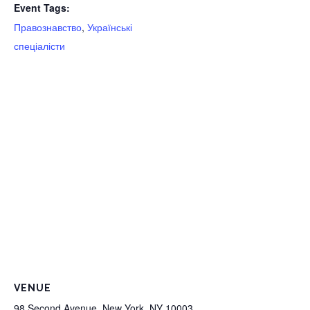
Event Tags:
Правознавство
,
Українські
спеціалісти
VENUE
98 Second Avenue, New York, NY 10003